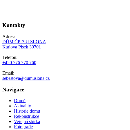
Kontakty
Adresa:
DŮM ČP. 3 U SLONA
Karlova Písek 39701
Telefon:
+420 776 770 760
Email:
sebestova@dumuslona.cz
Navigace
Domů
Aktuality
Historie domu
Rekonstrukce
Veřejná sbírka
Fotografie