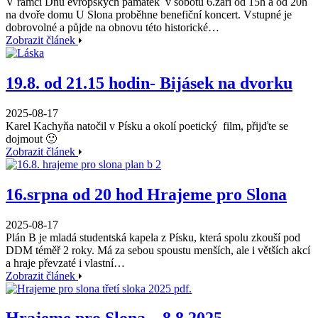
V rámci Dnů evropských památek v sobotu 6.září od 15h a od 20h
na dvoře domu U Slona proběhne benefiční koncert. Vstupné je
dobrovolné a půjde na obnovu této historické…
Zobrazit článek
19.8. od 21.15 hodin- Bijásek na dvorku
2025-08-17
Karel Kachyňa natočil v Písku a okolí poetický film, přijďte se
dojmout 🙂
Zobrazit článek
16.srpna od 20 hod Hrajeme pro Slona
2025-08-17
Plán B je mladá studentská kapela z Písku, která spolu zkouší pod
DDM téměř 2 roky. Má za sebou spoustu menších, ale i větších akcí
a hraje převzaté i vlastní…
Zobrazit článek