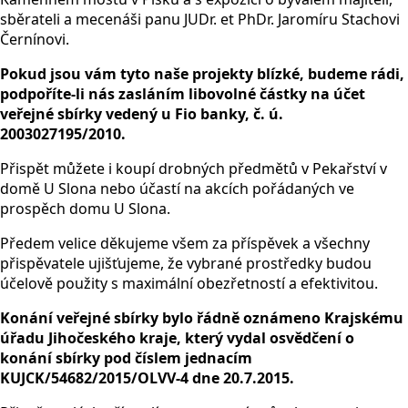
sběrateli a mecenáši panu JUDr. et PhDr. Jaromíru Stachovi
Černínovi.
Pokud jsou vám tyto naše projekty blízké, budeme rádi,
podpoříte-li nás zasláním libovolné částky na účet
veřejné sbírky vedený u Fio banky, č. ú.
2003027195/2010.
Přispět můžete i koupí drobných předmětů v Pekařství v
domě U Slona nebo účastí na akcích pořádaných ve
prospěch domu U Slona.
Předem velice děkujeme všem za příspěvek a všechny
přispěvatele ujišťujeme, že vybrané prostředky budou
účelově použity s maximální obezřetností a efektivitou.
Konání veřejné sbírky bylo řádně oznámeno Krajskému
úřadu Jihočeského kraje, který vydal osvědčení o
konání sbírky pod číslem jednacím
KUJCK/54682/2015/OLVV-4 dne 20.7.2015.