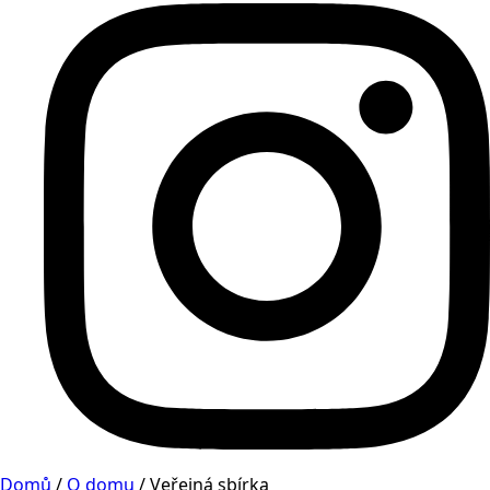
Domů
/
O domu
/
Veřejná sbírka