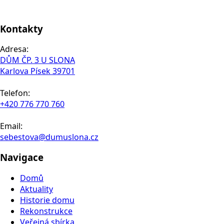
Kontakty
Adresa:
DŮM ČP. 3 U SLONA
Karlova Písek 39701
Telefon:
+420 776 770 760
Email:
sebestova@dumuslona.cz
Navigace
Domů
Aktuality
Historie domu
Rekonstrukce
Veřejná sbírka