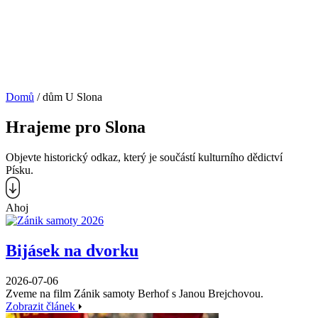
Domů
/
dům U Slona
Hrajeme pro Slona
Objevte historický odkaz, který je součástí kulturního dědictví
Písku.
Ahoj
Bijásek na dvorku
2026-07-06
Zveme na film Zánik samoty Berhof s Janou Brejchovou.
Zobrazit článek