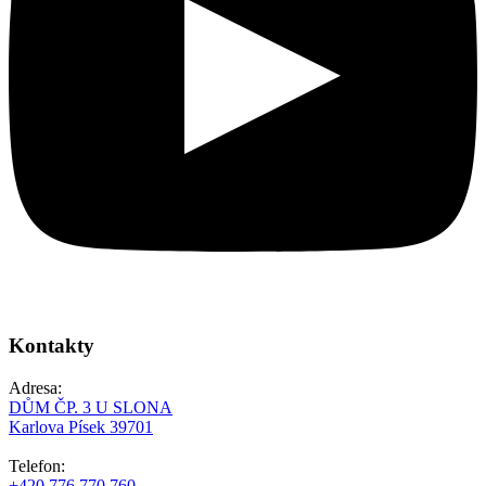
Kontakty
Adresa:
DŮM ČP. 3 U SLONA
Karlova Písek 39701
Telefon:
+420 776 770 760