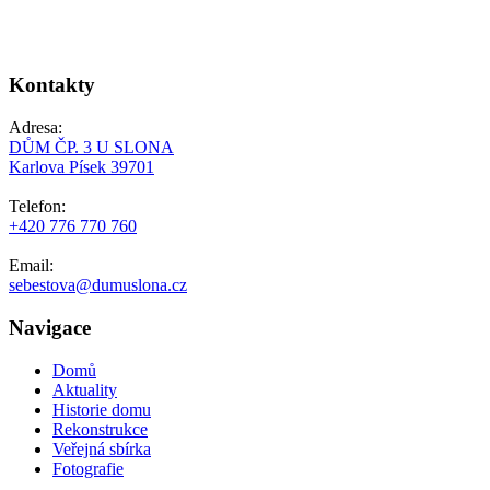
Kontakty
Adresa:
DŮM ČP. 3 U SLONA
Karlova Písek 39701
Telefon:
+420 776 770 760
Email:
sebestova@dumuslona.cz
Navigace
Domů
Aktuality
Historie domu
Rekonstrukce
Veřejná sbírka
Fotografie