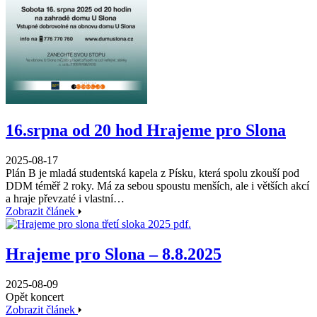
16.srpna od 20 hod Hrajeme pro Slona
2025-08-17
Plán B je mladá studentská kapela z Písku, která spolu zkouší pod
DDM téměř 2 roky. Má za sebou spoustu menších, ale i větších akcí
a hraje převzaté i vlastní…
Zobrazit článek
Hrajeme pro Slona – 8.8.2025
2025-08-09
Opět koncert
Zobrazit článek